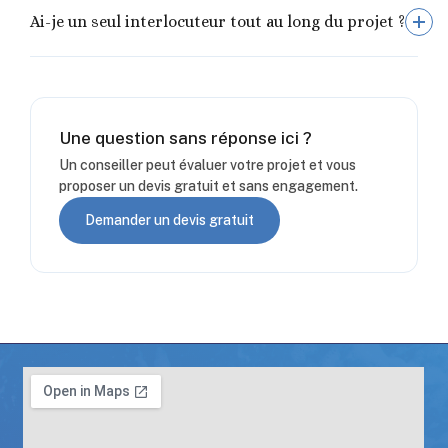
Ai-je un seul interlocuteur tout au long du projet ?
spécifiques : étanchéité, évacuation, accessibilité,
choix des revêtements antidérapants. Se
Oui. JT Agencement met un point d'honneur à rester
concentrer sur ce type de projet permet à JT
votre unique point de contact, du premier échange
Agencement de maîtriser l'ensemble de la chaîne,
sur votre projet jusqu'à la réception des travaux,
du conseil initial jusqu'aux finitions, avec un
Une question sans réponse ici ?
afin d'éviter les intermédiaires multiples et de
accompagnement clé en main.
Un conseiller peut évaluer votre projet et vous
simplifier le suivi de chantier.
proposer un devis gratuit et sans engagement.
Demander un devis gratuit