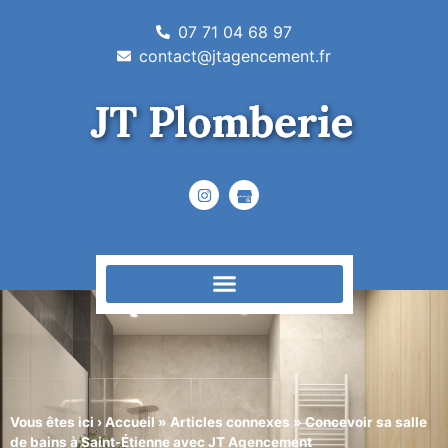
07 71 04 68 97
contact@jtagencement.fr
Vous êtes ici ›
Accueil
»
Articles connexes
»
Concevoir sa salle
de bains à Saint-Étienne avec JT Agencement